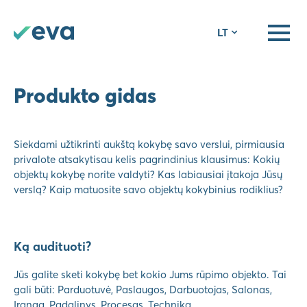
LT
EVA
Produkto gidas
Siekdami užtikrinti aukštą kokybę savo verslui, pirmiausia
privalote atsakytisau kelis pagrindinius klausimus: Kokių
objektų kokybę norite valdyti? Kas labiausiai įtakoja Jūsų
verslą? Kaip matuosite savo objektų kokybinius rodiklius?
Ką audituoti?
Jūs galite sketi kokybę bet kokio Jums rūpimo objekto. Tai
gali būti: Parduotuvė, Paslaugos, Darbuotojas, Salonas,
Įranga, Padalinys, Procesas, Technika…